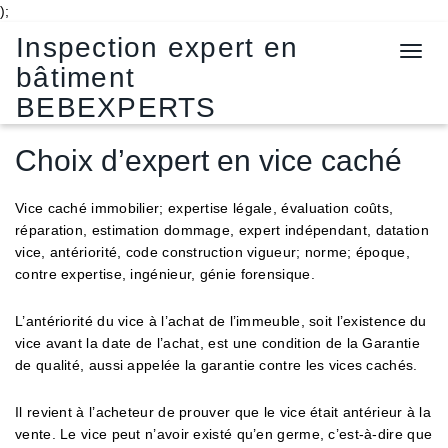
);
Inspection expert en
T
bâtiment
o
g
BEBEXPERTS
g
l
Choix d’expert en vice caché
e
n
Vice caché immobilier; expertise légale, évaluation coûts,
a
réparation, estimation dommage, expert indépendant, datation
v
vice, antériorité, code construction vigueur; norme; époque,
i
contre expertise, ingénieur, génie forensique.
g
a
t
L’antériorité du vice à l’achat de l’immeuble, soit l’existence du
i
vice avant la date de l’achat, est une condition de la Garantie
o
de qualité, aussi appelée la garantie contre les vices cachés.
n
Il revient à l’acheteur de prouver que le vice était antérieur à la
vente. Le vice peut n’avoir existé qu’en germe, c’est-à-dire que