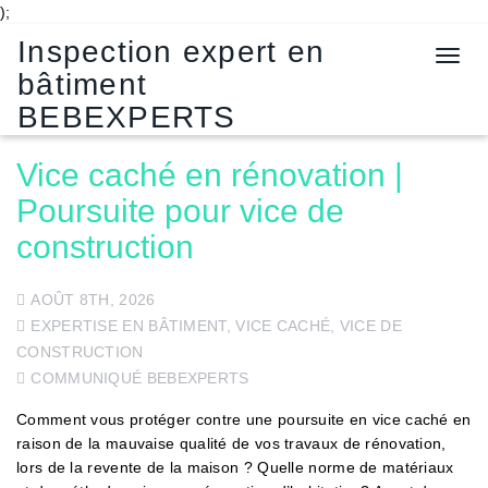
);
Inspection expert en
T
bâtiment
o
g
BEBEXPERTS
g
l
Vice caché en rénovation |
e
Poursuite pour vice de
n
a
construction
v
i
g
AOÛT 8TH, 2026
a
EXPERTISE EN BÂTIMENT
,
VICE CACHÉ
,
VICE DE
t
CONSTRUCTION
i
COMMUNIQUÉ BEBEXPERTS
o
n
Comment vous protéger contre une poursuite en vice caché en
raison de la mauvaise qualité de vos travaux de rénovation,
lors de la revente de la maison ? Quelle norme de matériaux