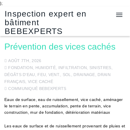
);
Inspection expert en
T
bâtiment
o
g
BEBEXPERTS
g
l
Prévention des vices cachés
e
n
a
AOÛT 7TH, 2026
v
FONDATION
,
HUMIDITÉ
,
INFILTRATION
,
SINISTRES,
i
DÉGÂTS D'EAU, FEU, VENT.
,
SOL, DRAINAGE, DRAIN
g
FRANÇAIS
,
VICE CACHÉ
a
COMMUNIQUÉ BEBEXPERTS
t
i
Eaux de surface, eau de ruissellement, vice caché, aménager
o
le terrain en pente, accumulation, pente de terrain, vice
n
construction, mur de fondation, détérioration matériaux
Les eaux de surface et de ruissellement provenant de pluies et