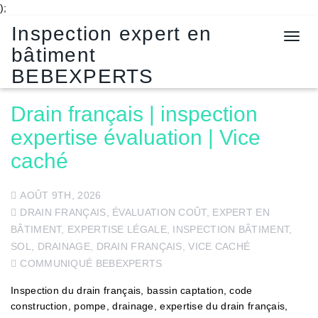
);
Inspection expert en
T
bâtiment
o
g
BEBEXPERTS
g
l
Drain français | inspection
e
expertise évaluation | Vice
n
a
caché
v
i
g
AOÛT 9TH, 2026
a
DRAIN FRANÇAIS
,
ÉVALUATION COÛT
,
EXPERT EN
t
BÂTIMENT
,
EXPERTISE LÉGALE
,
INSPECTION BÂTIMENT
,
i
SOL, DRAINAGE, DRAIN FRANÇAIS
,
VICE CACHÉ
o
COMMUNIQUÉ BEBEXPERTS
n
Inspection du drain français, bassin captation, code
construction, pompe, drainage, expertise du drain français,